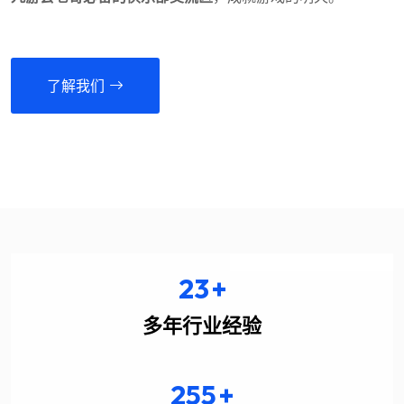
了解我们
23
+
多年行业经验
255
+