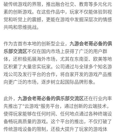
破传统游戏的界限，推出融合社交、教育等多元化元
素的创新游戏。在这些作品中，玩家不仅能体验到视
觉和听觉上的震撼，更能在游戏中发掘深层次的情感
共鸣和思维挑战。
作为吉首市本地的创新型企业，
九游会老哥必备的俱
乐部交流区
不仅在国内市场上获得了广泛的用户群
体，还积极拓展海外市场，尤其在东南亚、欧美等地
区积累了大量忠实玩家。公司通过与全球多个知名游
戏公司及发行平台的合作，将自家开发的游戏产品推
向更广泛的市场，逐步树立起国际品牌形象。
此外，
九游会老哥必备的俱乐部交流区
还在行业内率
先推出了“云游戏”服务平台，通过创新的云端技术，
使得玩家能够在任何时间、任何地点通过各种终端设
备畅玩高质量的游戏。这个平台的推出，不仅打破了
传统游戏设备的限制，还极大提升了玩家的游戏体