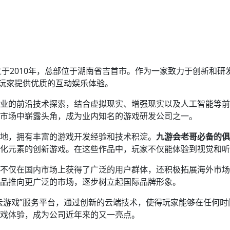
td.）成立于2010年，总部位于湖南省吉首市。作为一家致力于创新和
球玩家提供优质的互动娱乐体验。
业的前沿技术探索，结合虚拟现实、增强现实以及人工智能等前
市场中崭露头角，成为业内知名的游戏研发公司之一。
地，拥有丰富的游戏开发经验和技术积淀。
九游会老哥必备的俱
化元素的创新游戏。在这些作品中，玩家不仅能体验到视觉和听
不仅在国内市场上获得了广泛的用户群体，还积极拓展海外市场
品推向更广泛的市场，逐步树立起国际品牌形象。
云游戏”服务平台，通过创新的云端技术，使得玩家能够在任何
戏体验，成为公司近年来的又一亮点。