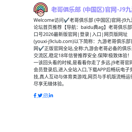
Welcome访问✔老哥俱乐部 (中国区)官网-J9九
论坛首页推荐【导航：baidu典ag】老哥俱乐
口号2026最新版官网|登录|入口|网页版网址
(youxi-j9club.com)以下简称：九游老哥俱乐部
网✔正版官网全站,全称:九游会老哥必备的俱乐
交流区,稳定18年信誉推荐安全.保障!极致体验
一该回头看的时候,是看看你走了多远.j9老哥官网
会员登录后,进入全站入口,下载APP后畅玩电子
技,真人互动与体育类游戏,网页与手机版流畅运行
尽享无缝体验。