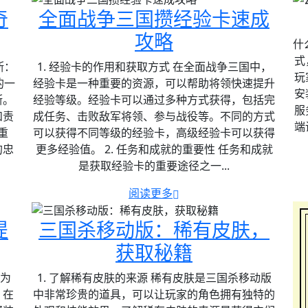
奇
全面战争三国攒经验卡速成
攻略
什
式
断：
1. 经验卡的作用和获取方式 在全面战争三国中，
玩
的一
经验卡是一种重要的资源，可以帮助将领快速提升
安
断。
经验等级。经验卡可以通过多种方式获得，包括完
服
和责
成任务、击败敌军将领、参与战役等。不同的方式
端
重
可以获得不同等级的经验卡，高级经验卡可以获得
的忠
更多经验值。 2. 任务和成就的重要性 任务和成就
是获取经验卡的重要途径之一...
阅读更多
提
三国杀移动版：稀有皮肤，
获取秘籍
作为
1. 了解稀有皮肤的来源 稀有皮肤是三国杀移动版
。在
中非常珍贵的道具，可以让玩家的角色拥有独特的