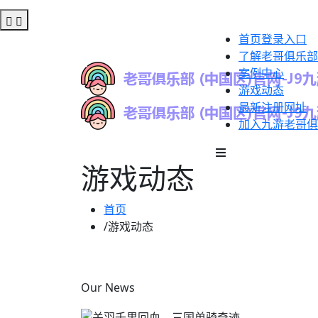
首页登录入口
了解老哥俱乐部
案例中心
游戏动态
最新注册网址
加入九游老哥俱
游戏动态
首页
/游戏动态
Our News