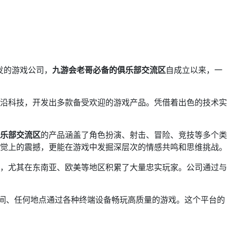
研发的游戏公司，
九游会老哥必备的俱乐部交流区
自成立以来，一
沿科技，开发出多款备受欢迎的游戏产品。凭借着出色的技术实
乐部交流区
的产品涵盖了角色扮演、射击、冒险、竞技等多个类
觉上的震撼，更能在游戏中发掘深层次的情感共鸣和思维挑战。
，尤其在东南亚、欧美等地区积累了大量忠实玩家。公司通过与
时间、任何地点通过各种终端设备畅玩高质量的游戏。这个平台的