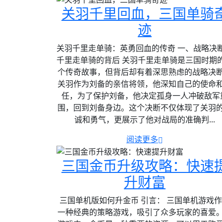
关羽千里回血，三国单骑
迹
关羽千里走单骑：英勇回血的传奇 一、战略决
千里走单骑的背后 关羽千里走单骑是三国时期
个传奇故事，但背后却有着深思熟虑的战略决
关羽作为刘备的亲信将领，他深知自己的使命
任，为了保护刘备，他决定孤身一人冲破敌军
围，回到刘备身边。这个决断不仅体现了关羽
诚和勇气，更展示了他对战局的准确判...
阅读更多
三国金币升级攻略：快速
升财富
三国单机版如何升金币 引言： 三国单机游戏
一种经典的策略游戏，吸引了众多玩家的喜爱