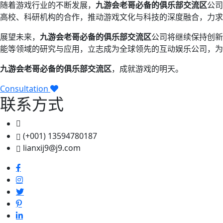
随着游戏行业的不断发展，
九游会老哥必备的俱乐部交流区
公司
高校、科研机构的合作，推动游戏文化与科技的深度融合，力求
展望未来，
九游会老哥必备的俱乐部交流区
公司将继续保持创新
能等领域的研究与应用，立志成为全球领先的互动娱乐公司，为
九游会老哥必备的俱乐部交流区
，成就游戏的明天。
Consultation
联系方式
(+001) 13594780187
lianxij9@j9.com