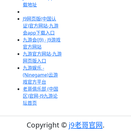
载地址
J9网页版(中国认
证)官方网站-九游
会app下载入口
九游会(J9) - J9游戏
官方网站
九游官方网站-九游
网页版入口
九游娱乐 -
(Ninegame)云游
戏官方平台
老哥俱乐部 (中国
区)官网-J9九游论
坛首页
Copyright ©
j9老哥官网
.