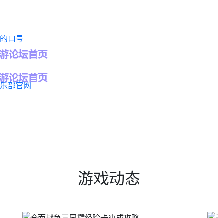
的口号
乐部官网
游戏动态