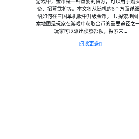
游戏中，金币是一种重要的资源，可以用于购
备、招募武将等。本文将从随机的8个方面详
绍如何在三国单机版中升级金币。 1. 探索地图
索地图是玩家在游戏中获取金币的重要途径之
玩家可以派出侦察部队，探索未...
阅读更多