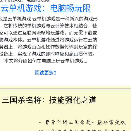
云单机游戏：电脑畅玩限
么是云单机游戏 云单机游戏是一种新兴的游戏形
，它将传统的单机游戏与云计算技术相结合，使
家可以通过互联网流畅地玩游戏，而无需下载或
装游戏本体。云单机游戏通过将游戏运行在云端
务器上，将游戏画面和操作数据传输到玩家的终
设备上，实现了游戏的即时响应和高画质体验。
本文将介绍如何在电脑上玩云单机游戏...
阅读更多