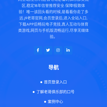
区,稳定18年信誉推荐安全.保障!极致体
验！唯一该回头看的时候,是看看你走了多
远.j9老哥官网,会员登录后,进入全站入口,
下载APP后畅玩电子竞技,真人互动与体育
类游戏,网页与手机版流畅运行,尽享无缝体
验。
导航
首页登录入口
了解老哥俱乐部的口号
案例中心