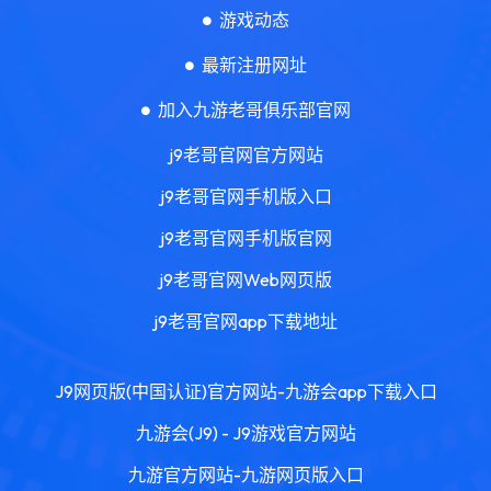
游戏动态
最新注册网址
加入九游老哥俱乐部官网
j9老哥官网官方网站
j9老哥官网手机版入口
j9老哥官网手机版官网
j9老哥官网Web网页版
j9老哥官网app下载地址
J9网页版(中国认证)官方网站-九游会app下载入口
九游会(J9) - J9游戏官方网站
九游官方网站-九游网页版入口