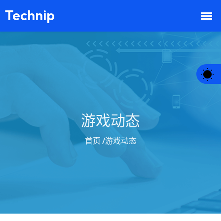
游戏动态
首页
/游戏动态