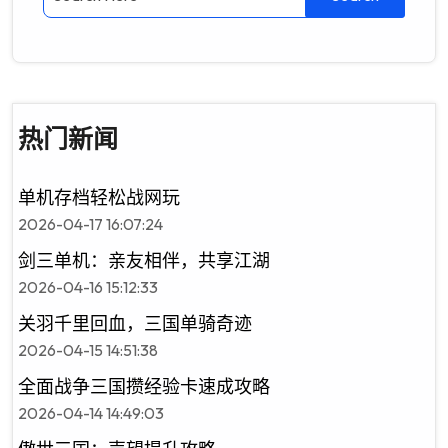
热门新闻
单机存档轻松战网玩
2026-04-17 16:07:24
剑三单机：亲友相伴，共享江湖
2026-04-16 15:12:33
关羽千里回血，三国单骑奇迹
2026-04-15 14:51:38
全面战争三国攒经验卡速成攻略
2026-04-14 14:49:03