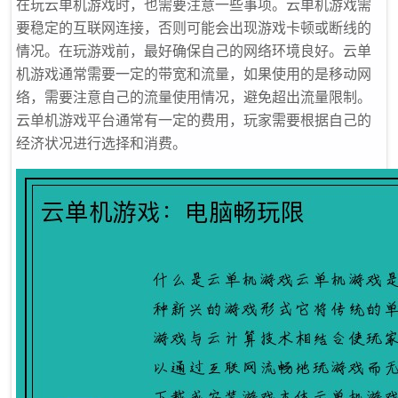
在玩云单机游戏时，也需要注意一些事项。云单机游戏需
要稳定的互联网连接，否则可能会出现游戏卡顿或断线的
情况。在玩游戏前，最好确保自己的网络环境良好。云单
机游戏通常需要一定的带宽和流量，如果使用的是移动网
络，需要注意自己的流量使用情况，避免超出流量限制。
云单机游戏平台通常有一定的费用，玩家需要根据自己的
经济状况进行选择和消费。