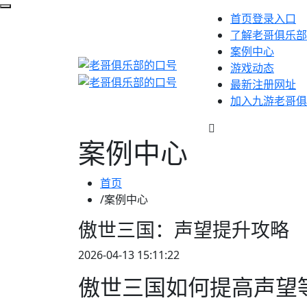
首页登录入口
了解老哥俱乐部
案例中心
游戏动态
最新注册网址
加入九游老哥俱
案例中心
首页
/案例中心
傲世三国：声望提升攻略
2026-04-13 15:11:22
傲世三国如何提高声望