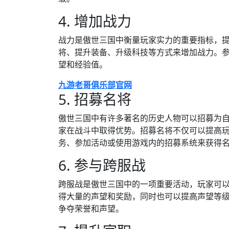
4. 增加战力
战力是傲世三国中衡量玩家实力的重要指标，
将、提升装备、升级科技等方式来增加战力。
望和经验值。
九游老哥俱乐部官网
5. 招募名将
傲世三国中有许多著名的历史人物可以招募为
家在战斗中取得优势。招募名将不仅可以提高
务、参加活动或使用游戏内的招募系统来获得
6. 参与跨服战
跨服战是傲世三国中的一项重要活动，玩家可
得大量的声望和奖励，同时也可以提高声望等
争夺荣誉和声望。