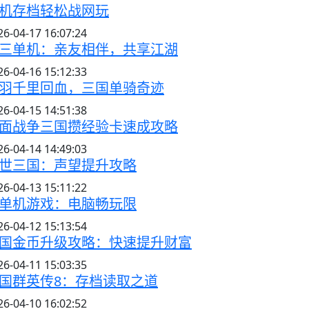
机存档轻松战网玩
26-04-17 16:07:24
三单机：亲友相伴，共享江湖
26-04-16 15:12:33
羽千里回血，三国单骑奇迹
26-04-15 14:51:38
面战争三国攒经验卡速成攻略
26-04-14 14:49:03
世三国：声望提升攻略
26-04-13 15:11:22
单机游戏：电脑畅玩限
26-04-12 15:13:54
国金币升级攻略：快速提升财富
26-04-11 15:03:35
国群英传8：存档读取之道
26-04-10 16:02:52