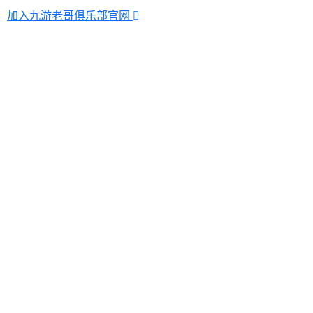
加入九游老哥俱乐部官网