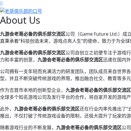
About Us
九游会老哥必备的俱乐部交流区
公司（Game Future L
直秉承着“科技创造未来，游戏点亮人生”的使命，致力于为全
九游会老哥必备的俱乐部交流区
公司自创立之初便专注于游戏行
力和丰富的创意，
九游会老哥必备的俱乐部交流区
迅速在国内外
公司拥有一支年轻而充满活力的研发团队，团队成员来自世界各
型，并且不断突破传统游戏的界限，推出融合社交、教育等多元
作为吉首市本地的创新型企业，
九游会老哥必备的俱乐部交流区
全球多个知名游戏公司及发行平台的合作，将自家开发的游戏产
此外，
九游会老哥必备的俱乐部交流区
还在行业内率先推出了“
推出，不仅打破了传统游戏设备的限制，还极大提升了玩家的游
随着游戏行业的不断发展，
九游会老哥必备的俱乐部交流区
公司