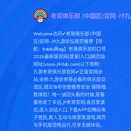
Welcome访问✔老哥俱乐部 (中国
区)官网-J9九游论坛首页推荐【导
航：baidu典ag】老哥俱乐部的口号
2026最新版官网|登录|入口|网页版
网址(youxi-j9club.com)以下简称：
九游老哥俱乐部官网✔正版官网全
站,全称:九游会老哥必备的俱乐部交
流区,稳定18年信誉推荐安全.保障!极
致体验！唯一该回头看的时候,是看
看你走了多远.j9老哥官网,会员登录
后,进入全站入口,下载APP后畅玩电
子竞技,真人互动与体育类游戏,网页
与手机版流畅运行,尽享无缝体验。