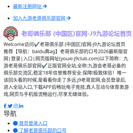
最新注册网址
加入九游老哥俱乐部官网
Welcome访问✔老哥俱乐部 (中国区)官网-J9九游论坛首页
推荐【导航：baidu典ag】老哥俱乐部的口号2026最新版官
网|登录|入口|网页版网址(youxi-j9club.com)以下简称：九
游老哥俱乐部官网✔正版官网全站,全称:九游会老哥必备的
俱乐部交流区,稳定18年信誉推荐安全.保障!极致体验！唯一
该回头看的时候,是看看你走了多远.j9老哥官网,会员登录后,
进入全站入口,下载APP后畅玩电子竞技,真人互动与体育类游
戏,网页与手机版流畅运行,尽享无缝体验。
导航
首页登录入口
了解老哥俱乐部的口号