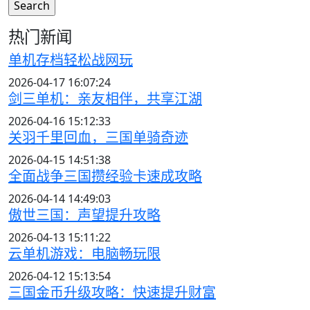
热门新闻
单机存档轻松战网玩
2026-04-17 16:07:24
剑三单机：亲友相伴，共享江湖
2026-04-16 15:12:33
关羽千里回血，三国单骑奇迹
2026-04-15 14:51:38
全面战争三国攒经验卡速成攻略
2026-04-14 14:49:03
傲世三国：声望提升攻略
2026-04-13 15:11:22
云单机游戏：电脑畅玩限
2026-04-12 15:13:54
三国金币升级攻略：快速提升财富