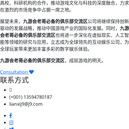
高校、科研机构的合作，推动游戏文化与科技的深度融合，力求
在激烈的市场竞争中占据一席之地。
展望未来，
九游会老哥必备的俱乐部交流区
公司将继续保持创新
驱动的发展战略，推动中国游戏产业的国际化发展。同时，
九游
会老哥必备的俱乐部交流区
也将进一步深化在虚拟现实、人工智
能等领域的研究与应用，立志成为全球领先的互动娱乐公司，为
全球玩家带来更加丰富多彩的数字娱乐体验。
九游会老哥必备的俱乐部交流区
，成就游戏的明天。
Consultation
联系方式
(+001) 13594780187
lianxij9@j9.com