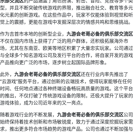
乐部交流区
的产品涵盖了角色扮演、射击、冒险、竞技等多个类
型，并且不断突破传统游戏的界限，推出融合社交、教育等多元
化元素的创新游戏。在这些作品中，玩家不仅能体验到视觉和听
觉上的震撼，更能在游戏中发掘深层次的情感共鸣和思维挑战。
作为吉首市本地的创新型企业，
九游会老哥必备的俱乐部交流区
不仅在国内市场上获得了广泛的用户群体，还积极拓展海外市
场，尤其在东南亚、欧美等地区积累了大量忠实玩家。公司通过
与全球多个知名游戏公司及发行平台的合作，将自家开发的游戏
产品推向更广泛的市场，逐步树立起国际品牌形象。
此外，
九游会老哥必备的俱乐部交流区
还在行业内率先推出了
“云游戏”服务平台，通过创新的云端技术，使得玩家能够在任何
时间、任何地点通过各种终端设备畅玩高质量的游戏。这个平台
的推出，不仅打破了传统游戏设备的限制，还极大提升了玩家的
游戏体验，成为公司近年来的又一亮点。
随着游戏行业的不断发展，
九游会老哥必备的俱乐部交流区
公司
始终保持着技术创新和市场敏锐度，致力于通过深度挖掘玩家需
求，推出更多符合市场趋势的游戏产品。公司也通过不断加强与