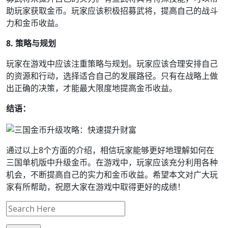
助玩家获取金币。玩家应该积极招募武将，提高自己的战斗
力和金币收益。
8. 策略与规划
玩家在游戏中应该注重策略与规划。玩家应该合理安排自己
的资源和行动，选择适合自己的发展路径。只有在战略上做
出正确的决策，才能最大限度地提高金币收益。
结语：
通过以上8个方面的介绍，相信玩家能够更好地理解如何在
三国单机版中升级金币。在游戏中，玩家应该充分利用各种
机会，不断提高自己的实力和金币收益。希望本文对广大玩
家有所帮助，祝愿大家在游戏中取得更好的成绩！